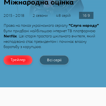
Міжнародна оцінка
2015 - 2018
2 сезони
48 серій
16:9
Права на показ українського серіалу
“Слуга народу”
були придбані найбільшою інтернет ТВ платформою
. Це історія простого шкільного вчителя, який
Netflix
несподівано стає президентом і починає власну
боротьбу з корупцією.
Трейлер
Всі серії