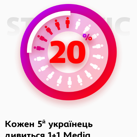
й
Кожен 5
українець
дивиться 1+1 Media