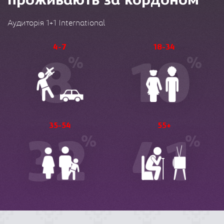
проживають за кордоном
Аудиторія 1+1 International
4-7
18-34
8
10
%
%
35-54
55+
32
41
%
%