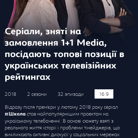
Серіали, зняті на
замовлення 1+1 Media,
посідають топові позиції в
українських телевізійних
рейтингах
2018
2 сезони
32 эпизоди
16:9
Відразу після прем'єри у лютому 2018 року серіал
став найпопулярнішим проектом на
#Школа
україському телебаченні. В основі сюжету взяті з
реального життя історії і проблеми тінейджерів, що
викликають активні дискусії у соціальних мережах.